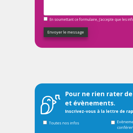
En soumettant ce formulaire, j’accepte que les in
Envoyer le message
Pour ne rien rater de
et évènements.
Inscrivez-vous à la lettre de ra
Evènemen
Toutes nos infos
confére