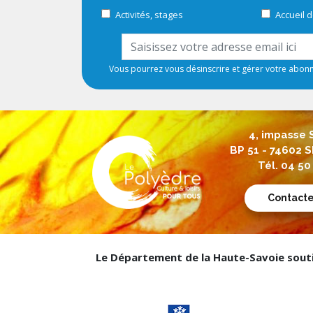
Activités, stages
Accueil d
Vous pourrez vous désinscrire et gérer votre abo
4, impasse 
BP 51 - 74602
Tél. 04 50
Contact
Le Département de la Haute-Savoie soutie