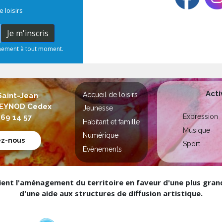
e loisirs
Je m'inscris
nnement à tout moment.
Acti
Accueil de loisirs
Saint-Jean
 SEYNOD Cedex
Jeunesse
Expression
 69 14 57
Habitant et famille
Musique
Numérique
ez-nous
Sport
Évènements
nt l'aménagement du territoire en faveur d'une plus grande
d'une aide aux structures de diffusion artistique.