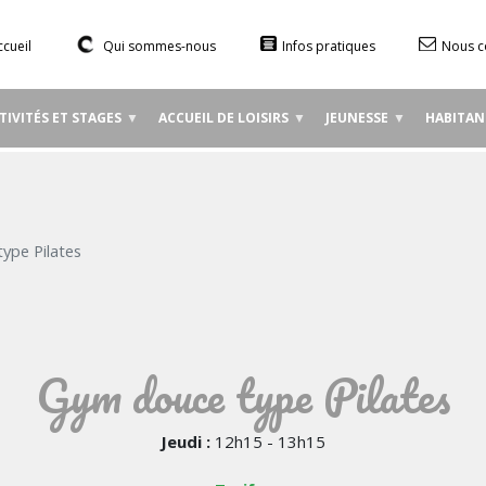
Aller
au
ccueil
Qui sommes-nous
Infos pratiques
Nous c
contenu
principal
TIVITÉS ET STAGES
ACCUEIL DE LOISIRS
JEUNESSE
HABITAN
ype Pilates
Gym douce type Pilates
Jeudi :
12h15 - 13h15