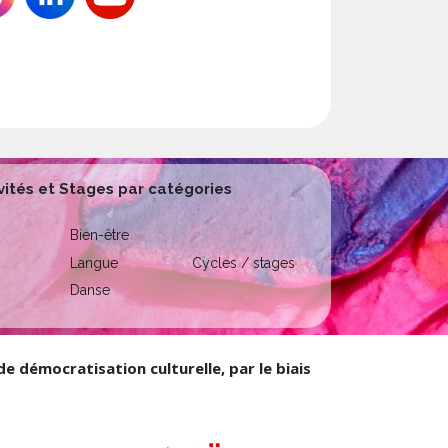
vités et Stages par catégories
Bien-être
Langue
Cycles / stages
Danse
 démocratisation culturelle, par le biais