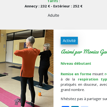
Tarifs :
Annecy : 232 € - Extérieur : 252 €
Adulte
Activité
Animé par Monica Gar
Niveau débutant
Remise en forme
mixant
r
à de la
respiration typ
pratiqués en douceur, ave
grand nombre.
N'hésitez pas à partager su