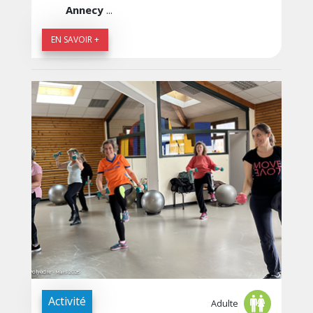
Annecy
...
EN SAVOIR +
Activité
Adulte