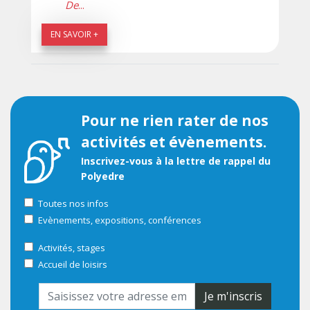
De
...
EN SAVOIR +
Pour ne rien rater de nos
activités et évènements.
Inscrivez-vous à la lettre de rappel du
Polyedre
Toutes nos infos
Evènements, expositions, conférences
Activités, stages
Accueil de loisirs
Je m'inscris