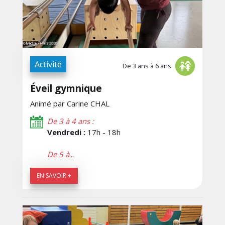
Activité
De 3 ans à 6 ans
Éveil gymnique
Animé par Carine CHAL
De 3 à 4 ans :
Vendredi :
17h - 18h
De 5 à
...
EN SAVOIR +