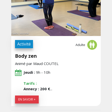
Activité
Adulte
Body zen
Animé par Maud COUTEL
Jeudi :
9h - 10h
Tarifs :
Annecy : 200 €
...
EN SAVOIR +