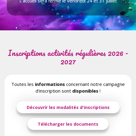
L'accueil sera fermé le vendredi 24 et 31 juillet
L'accueil sera fermé le vendredi 24 et 31 juillet
!
!
Inscriptions activités régulières 2026 -
2027
Toutes les
informations
concernant notre campagne
d'inscription sont
disponibles
!
Découvrir les modalités d'inscriptions
Télécharger les documents