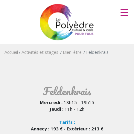
Aller
au
contenu
principal
Accueil
Activités et stages
Bien-être
Feldenkrais
Feldenkrais
Mercredi :
18h15 - 19h15
Jeudi :
11h - 12h
Tarifs :
Annecy : 193 € - Extérieur : 213 €