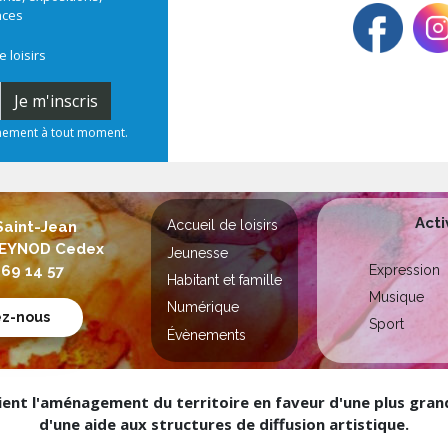
nces
e loisirs
Je m'inscris
nnement à tout moment.
Acti
Accueil de loisirs
Saint-Jean
 SEYNOD Cedex
Jeunesse
Expression
 69 14 57
Habitant et famille
Musique
Numérique
ez-nous
Sport
Évènements
nt l'aménagement du territoire en faveur d'une plus grande
d'une aide aux structures de diffusion artistique.