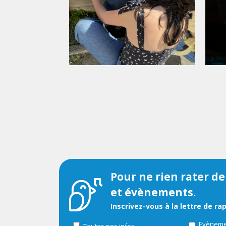
Pour ne rien rater de
et évènements.
Inscrivez-vous à la lettre de ra
Evènemen