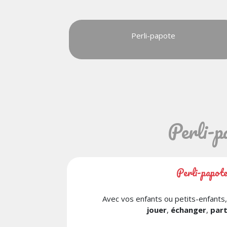
Perli-papote
Perli-pa
Perli-papote,
Avec vos enfants ou petits-enfants,
jouer
,
échanger
,
par