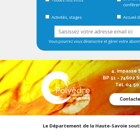
Toutes nos infos
confére
Activités, stages
Accueil d
Vous pourrez vous désinscrire et gérer votre abo
4, impasse 
BP 51 - 74602
Tél. 04 50
Contact
Le Département de la Haute-Savoie soutie