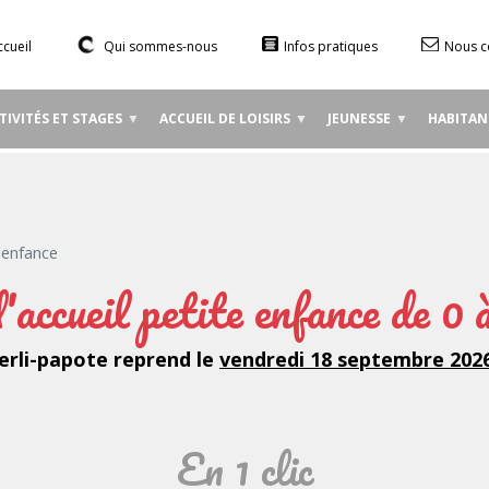
Aller
au
ccueil
Qui sommes-nous
Infos pratiques
Nous c
contenu
principal
TIVITÉS ET STAGES
ACCUEIL DE LOISIRS
JEUNESSE
HABITAN
e enfance
'accueil petite enfance de 0 
erli-papote reprend le
vendredi 18 septembre 202
En 1 clic