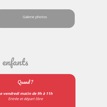
Galerie photos
s enfants
Quand ?
e vendredi matin de 9h à 11h
Entrée et départ libre