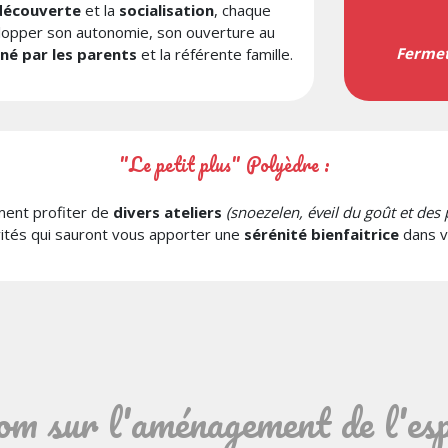
découverte
et la
socialisation
, chaque
lopper son autonomie, son ouverture au
Fermet
é par les parents
et la référente famille.
"Le petit plus" Polyèdre :
ment profiter de
divers ateliers
(snoezelen, éveil du goût et des pa
vités qui sauront vous apporter une
sérénité bienfaitrice
dans v
m sur l'aménagement de l'es