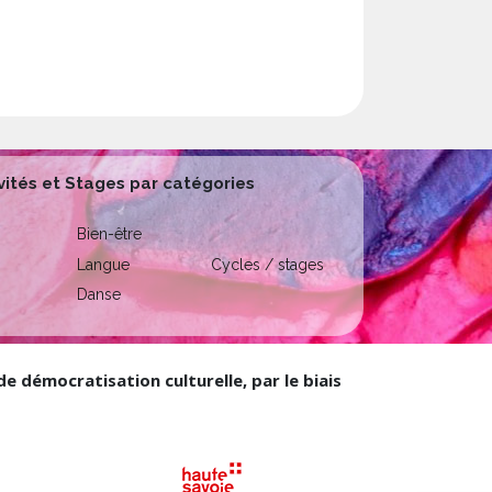
vités et Stages par catégories
Bien-être
Langue
Cycles / stages
Danse
 démocratisation culturelle, par le biais