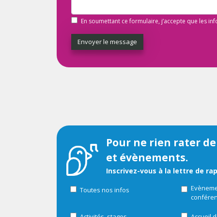
En soumettant ce formulaire, j’accepte que les in
Envoyer le message
Pour ne rien rater de
et évènements.
Inscrivez-vous à la lettre de ra
Evènemen
Toutes nos infos
confére
Activités, stages
Accueil d