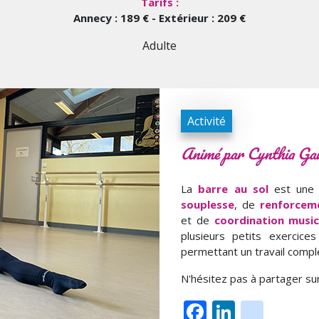
Tarifs :
Annecy : 189 € - Extérieur : 209 €
Adulte
Activité
Animé par Cynthia Gau
La
barre au sol
est une 
souplesse
, de
renforcem
et de
coordination music
plusieurs petits exercice
permettant un travail comple
N'hésitez pas à partager su
Facebook
LinkedI
inst