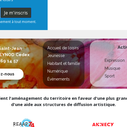
Je m'inscris
nnement à tout moment.
Acti
Accueil de loisirs
Saint-Jean
 SEYNOD Cedex
Jeunesse
Expression
 69 14 57
Habitant et famille
Musique
Numérique
ez-nous
Sport
Évènements
nt l'aménagement du territoire en faveur d'une plus grande
d'une aide aux structures de diffusion artistique.