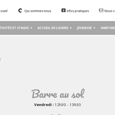
Aller
au
ccueil
Qui sommes-nous
Infos pratiques
Nous c
contenu
principal
TIVITÉS ET STAGES
ACCUEIL DE LOISIRS
JEUNESSE
HABITAN
l
Barre au sol
Vendredi :
12h30 - 13h30