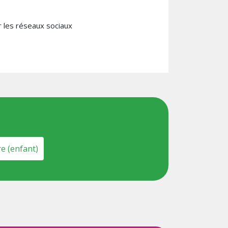
r les réseaux sociaux
n
agram
e (enfant)