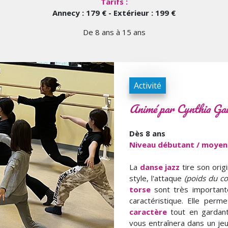
Tarifs :
Annecy : 179 € - Extérieur : 199 €
De 8 ans à 15 ans
Activité
Animé par Cynthia Gau
Dès 8 ans
Niveau débutant / moyen
La
danse jazz
tire son orig
style, l'attaque
(poids du co
torse
sont très importante
caractéristique. Elle per
caractère
tout en gardant 
vous entraînera dans un je