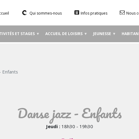
Aller
au
ccueil
Qui sommes-nous
Infos pratiques
Nous c
contenu
principal
TIVITÉS ET STAGES
ACCUEIL DE LOISIRS
JEUNESSE
HABITAN
- Enfants
Danse jazz - Enfants
Jeudi :
18h30 - 19h30