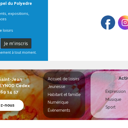
ppel du Polyedre
ts, expositions,
nces
e loisirs
Je m'inscris
nnement à tout moment.
Acti
Accueil de loisirs
Saint-Jean
 SEYNOD Cedex
Jeunesse
Expression
 69 14 57
Habitant et famille
Musique
Numérique
ez-nous
Sport
Évènements