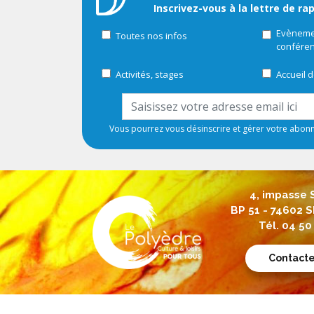
Inscrivez-vous à la lettre de ra
Evènemen
Toutes nos infos
confére
Activités, stages
Accueil d
Vous pourrez vous désinscrire et gérer votre abo
4, impasse 
BP 51 - 74602
Tél. 04 50
Contact