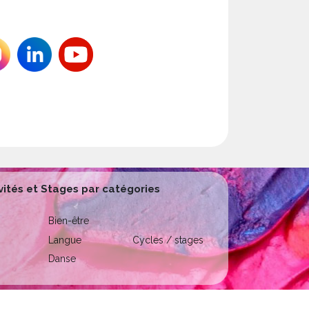
vités et Stages par catégories
Bien-être
Langue
Cycles / stages
Danse