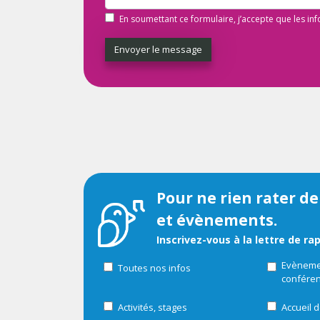
En soumettant ce formulaire, j’accepte que les in
Envoyer le message
Pour ne rien rater de
et évènements.
Inscrivez-vous à la lettre de ra
Evènemen
Toutes nos infos
confére
Activités, stages
Accueil d