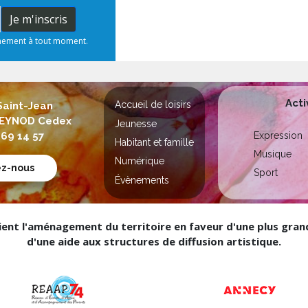
Je m'inscris
nnement à tout moment.
Acti
Accueil de loisirs
Saint-Jean
 SEYNOD Cedex
Jeunesse
Expression
 69 14 57
Habitant et famille
Musique
Numérique
ez-nous
Sport
Évènements
nt l'aménagement du territoire en faveur d'une plus grande
d'une aide aux structures de diffusion artistique.