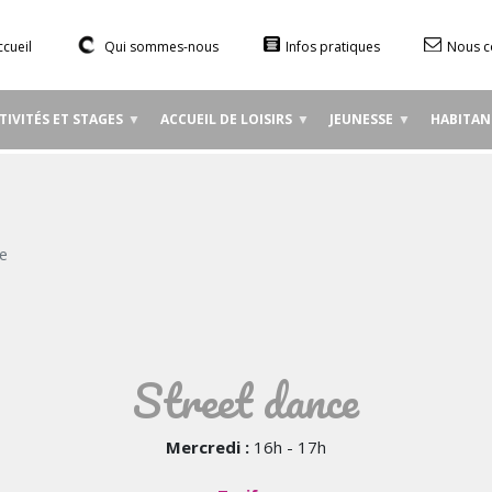
Aller
au
ccueil
Qui sommes-nous
Infos pratiques
Nous c
contenu
principal
TIVITÉS ET STAGES
ACCUEIL DE LOISIRS
JEUNESSE
HABITAN
e
Street dance
Mercredi :
16h - 17h