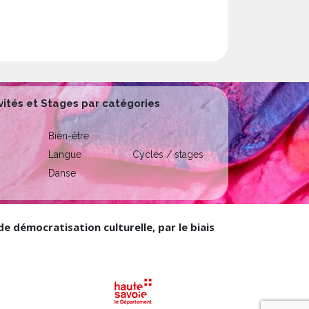
vités et Stages par catégories
Bien-être
Langue
Cycles / stages
Danse
 démocratisation culturelle, par le biais