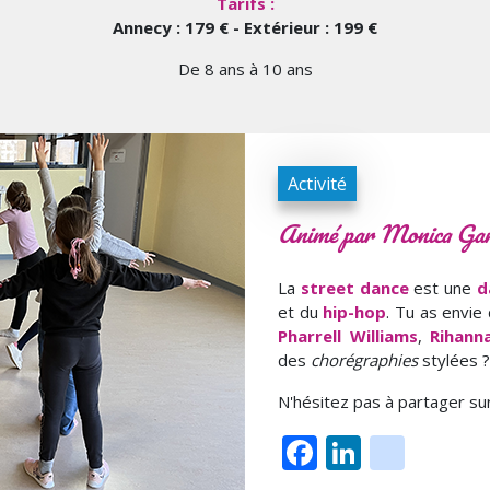
Tarifs :
Annecy : 179 € - Extérieur : 199 €
De 8 ans à 10 ans
Activité
Animé par Monica Gar
La
street dance
est une
d
et du
hip-hop
. Tu as envie
Pharrell Williams
,
Rihann
des
chorégraphies
stylées ?
N'hésitez pas à partager su
Facebook
LinkedI
inst