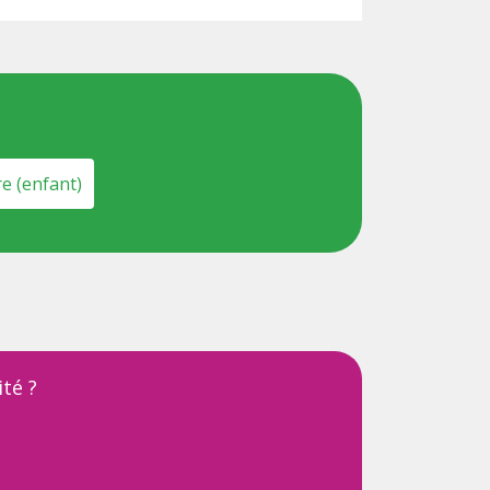
e (enfant)
té ?