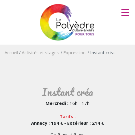
Aller
au
contenu
principal
Accueil
Activités et stages
Expression
Instant créa
Instant créa
Mercredi :
16h - 17h
Tarifs :
Annecy : 194 € - Extérieur : 214 €
De 5 ans à 9 ans