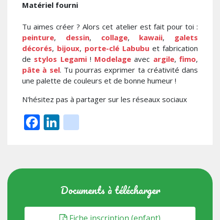
Matériel fourni
Tu aimes créer ? Alors cet atelier est fait pour toi :
peinture
,
dessin
,
collage
,
kawaii
,
galets
décorés
,
bijoux
,
porte-clé Labubu
et fabrication
de
stylos Legami
!
Modelage
avec
argile
,
fimo
,
pâte à sel
. Tu pourras exprimer ta créativité dans
une palette de couleurs et de bonne humeur !
N'hésitez pas à partager sur les réseaux sociaux
Facebook
LinkedIn
instagram
Documents à télécharger
Fiche inscription (enfant)